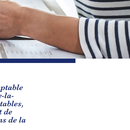
mptable
-la-
tables,
t de
ns de la