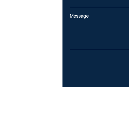
Message
Adresse: 1210 Chemin de la V
Heures d'ouverture: Du lundi au
© 2023 by Mylène Lapierre CPA Inc.