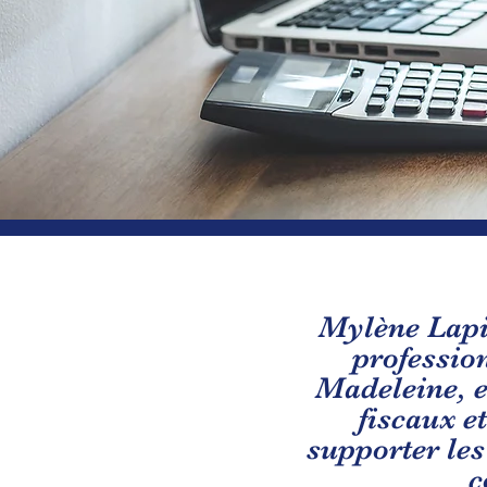
Mylène Lapie
profession
Madeleine, e
fiscaux e
supporter les
c